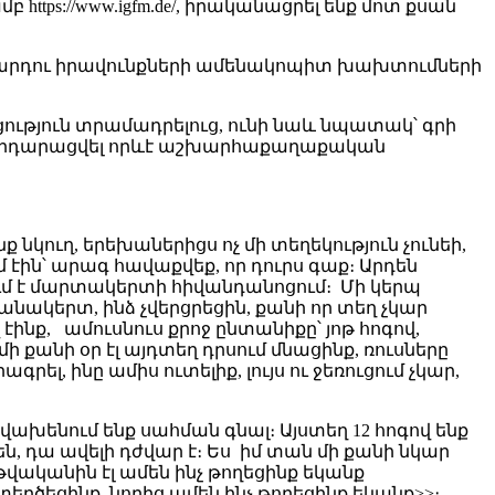
tps://www.igfm.de/, իրականացրել ենք մոտ քսան
 մարդու իրավունքների ամենակոպիտ խախտումների
ություն տրամադրելուց, ունի նաև նպատակ՝ գրի
մ արդարացվել որևէ աշխարհաքաղաքական
նկուղ, երեխաներիցս ոչ մի տեղեկություն չունեի,
մ էին՝ արագ հավաքվեք, որ դուրս գաք։ Արդեն
վում է մարտակերտի հիվանդանոցում։ Մի կերպ
նակերտ, ինձ չվերցրեցին, քանի որ տեղ չկար
 էինք, ամուսնուս քրոջ ընտանիքը՝ յոթ հոգով,
ի քանի օր էլ այդտեղ դրսում մնացինք, ռուսները
րել, ինը ամիս ուտելիք, լույս ու ջեռուցում չկար,
վախենում ենք սահման գնալ։ Այստեղ 12 հոգով ենք
ն, դա ավելի դժվար է։ Ես իմ տան մի քանի նկար
6 թվականին էլ ամեն ինչ թողեցինք եկանք
ղծեցինք, նորից ամեն ինչ թողեցինք եկանք>>։