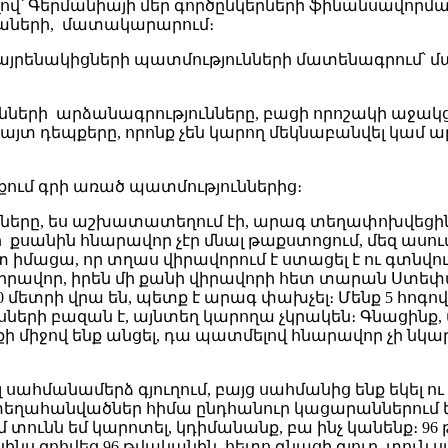
՝ Գերմանիայի մեր գործընկերների ֆինանսավորմամբ ht
աների, մատակարարում։
հայրենակիցների պատմությունների մատենագրում՝
նների արձանագրությունները, բացի որոշակի աջակց
հայտ դեպքերը, որոնք չեն կարող մեկնաբանվել կա
քում գրի առած պատմություններից։
ւնները, ես աշխատատեղում էի, արագ
տեղափոխվեցինք 
ի քսանին հնարավոր չէր մնալ թաքստոցում, մեզ ասու
ոտ իմացա, որ տղաս վիրավորում է ստացել է ու գտն
իրավոր, իրեն մի քանի վիրավորի հետ տարան Ստեփա
00 մետրի վրա են, պետք է արագ փախչել։ Մենք 5 հոգով
սների բազան է, այնտեղ կարողա չկրակեն։ Գնացինք, մ
քի միջով ենք անցել, դա պատմելով հնարավոր չի նկարագ
ահմանամերձ գյուղում, բայց սահմանից ենք եկել ու 
ատ տեղահանվածներ հիմա ընդհանուր կացարաններում ե
իմ տունն եմ կարոտել, կդիմանանք, բա ինչ կանենք։ 9
զոհվեց 96 թվականին, հետո գնացի գյուղ, տուն ստե