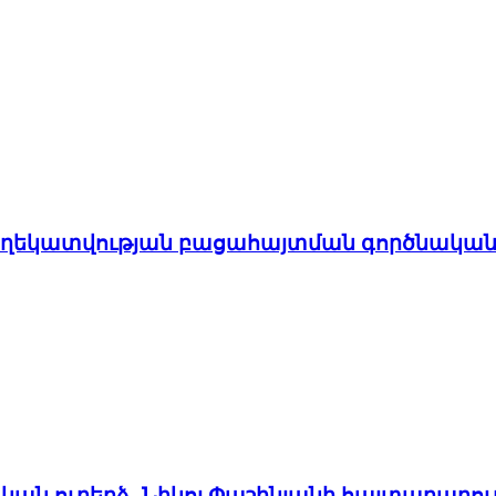
ղեկատվության բացահայտման գործնական
ն ուղերձ․ Նիկոլ Փաշինյանի հայտարարու