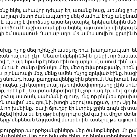
նք եկել, ահավոր դժվար էր, առանց հաց, առանց ջուր, 
ուր մետր ճանապարհը մեկ ժամում էինք անցնում, ա
է, պետք է փորձենք այստեղ ապրել, երեխաներին մեծաց
որձում է աշխատանքի անցնել, այս տունը մի կերպ ենք 
կի եմ սպասում։ Ղարաբաղում 9 ամիս սովի ու ցրտին հո
ախը, ոչ ոք մեզ ոչինչ չի ասել, ոչ ռուս խաղաղապահ
ի բան հայտնի չէր։ Սեպտեմբերի 20-ին լսեցի, որ ճան
վ է, բայց նրանք էլ հետ էին ուղարկում, ասում էին՝ 
սնուս էլ ծանր վիճակում էր, մեծ դժվարությամբ, իրեն
 բլոկադայի մեջ, մենք ամեն ինչից զրկված էինք, հաց
 սնունդ, հաց, քաղցրավենիք էին բերում։ Սպիտակ հաց 
 ուզեց, չէի կարող տալ, դեռ դիմավորողները չէին երև
նք, իրենք էլ Մարտակերտից էին, չոր հաց էր, սեվ գու
/Հայաստան, սահմանի գյուղ/, ոնց որ ընկնես դրախ
ց էին տալիս՝ սեվ գույնի, խոզի կերով սարքած, չոր։ Այ
 որ խմեինք, բալի ճյուղեր էի կտրել, ջրին գույն էի տ
ինչեվ հիմա ես էդ սթրեսից դուրս չեմ գալիս, միշտ մտ
ը/ մեքենան Աղդամով մտցրեցին՝ ասելով թե ալյուր են
 թուրքերը /ադրբեջանցիները/ մեր ծանոթներից մի քան
ին փրկենք։ Այդ օրը իմացել էինք, որ ինքնաթիռներով