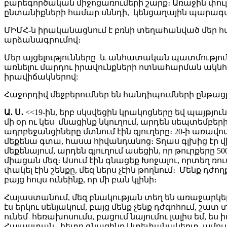
բարեգործական միջոցառումերի շարք։ Առաջին փուլով
ընտանիքների համար սննդի, կենցաղային պարագ
ՄԻՄՀ-ն իրականացնում է բռնի տեղահանված մեր 
արձանագրումով։
Մեր այցելությունները և անհատական պատմությու
առնելու մարդու իրավունքների ոտնահարման ակն
իրավիճակներով:
Հաջորդիվ մեջբերումներ են հանդիպումների ընթաց
Ա․ Ս․
<<19-ին, երբ սկսվեցին կրակոցները եվ պայթյո
մի օր ու կես մնացինք նկուղում, արդեն սեպտեմբեր
ադրբեջանցիները մտնում էին գյուղերը։ 20-ի առավ
մեքենա գտա, հասա հիվանդանոց։ Տղաս գլխից էր վ
մեքենայում, արդեն գյուղում ասեցին, որ թուրքերը 5
միացան մեզ։ Ասում էին գնացեք Խոջալու, որտեղ ռու
փակել էին շենքը, մեզ ներս չէին թողնում։ Մենք դժող
բայց հույս ունեինք, որ մի բան կլինի։
Հայաստանում, մեզ բնակության տեղ են առաջարկել ս
էս երկու սենյակում, բայց մենք չենք դժգոհում, շ
ունեմ հեռախոսումս, բացում նայումու լալիս եմ, ես 
Հայաստան, հետո գնացինք Ստեփանակերտ, ամուսինս 