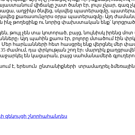
ստանում վիճակը շատ ծանր էր, լույս չկար, գազ չկար
ա, աղջիկս ծնվեց, սկսվեց պատերազմը, պատերազմի
րբ սկսվեց քառասունչորս օրյա պատերազմը։ Այդ ժա
 ինչ թողեցինք ու նորից փախստական ենք՝ կորցրած 
են, թույլ չեն տա կոտորած, բայց, նույնիսկ իրենց մ
ները։ Այդ պահին քաոս էր, բոլորը մտածում էին փր
 Մեր հարևանների հետ հասցրել ենք վերցնել մեր փ
35 ժամում, դա փրկության շող էր։ մարդիկ քաղցրավ
աջարկել են կացարան, բայց սահմանամերձ գյուղերում,
սում է, երեսուն ընտանիքների տրամադրել ձմեռայ
 զեկույցի շնորհահանդես