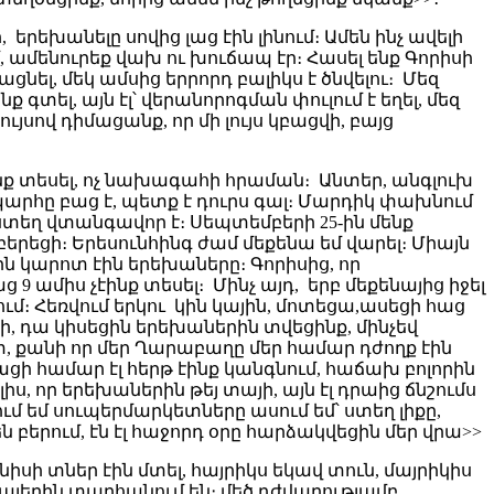
երեխանելը սովից լաց էին լինում։ Ամեն ինչ ավելի
մենուրեք վախ ու խուճապ էր։ Հասել ենք Գորիսի
նել, մեկ ամսից երրորդ բալիկս է ծնվելու։ Մեզ
գտել, այն էլ՝ վերանորոգման փուլում է եղել, մեզ
ւյսով դիմացանք, որ մի լույս կբացվի, բայց
 ենք տեսել, ոչ նախագահի հրաման։ Անտեր, անգլուխ
ապարհը բաց է, պետք է դուրս գալ։ Մարդիկ փախնում
այստեղ վտանգավոր է։ Սեպտեմբերի 25-ին մենք
 բերեցի։ Երեսունհինգ ժամ մեքենա եմ վարել։ Միայն
ին կարոտ էին երեխաները։ Գորիսից, որ
9 ամիս չէինք տեսել։ Մինչ այդ, երբ մեքենայից իջել
ում։ Հեռվում երկու կին կային, մոտեցա,ասեցի հաց
յնի, դա կիսեցին երեխաներին տվեցինք, մինչեվ
տ, քանի որ մեր Ղարաբաղը մեր համար դժողք էին
դ հացի համար էլ հերթ էինք կանգնում, հաճախ բոլորին
ալիս, որ երեխաներին թեյ տայի, այն էլ դրաից ճնշումս
նում եմ սուպերմարկետները ասում եմ՝ ստեղ լիքը,
 բերում, էն էլ հաջորդ օրը հարձակվեցին մեր վրա>>
իսի տներ էին մտել, հայրիկս եկավ տուն, մայրիկիս
 հայերին տարհանում են։ մեծ դժվարությամբ,