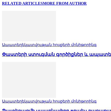
RELATED ARTICLES
MORE FROM AUTHOR
Ապատեղեկատվության հոսքերի մոնիթորինգ
Փաստերի ստուգման գործիքներ և ապատե
Ապատեղեկատվության հոսքերի մոնիթորինգ
Պատերազմի սպառնալիքը որպես քաղաքակա