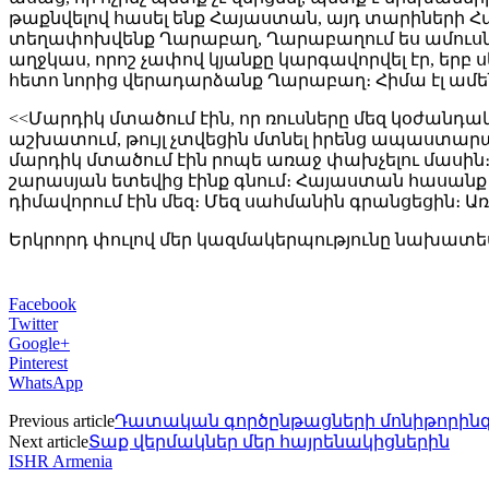
թաքնվելով հասել ենք Հայաստան, այդ տարիների Հայա
տեղափոխվենք Ղարաբաղ, Ղարաբաղում ես ամուսնաց
աղջկաս, որոշ չափով կյանքը կարգավորվել էր, ե
հետո նորից վերադարձանք Ղարաբաղ։ Հիմա էլ ամեն
<<Մարդիկ մտածում էին, որ ռուսները մեզ կօժանդակ
աշխատում, թույլ չտվեցին մտնել իրենց ապաստարան
մարդիկ մտածում էին րոպե առաջ փախչելու մասին։
շարասյան ետեվից էինք գնում։ Հայաստան հասանք 
դիմավորում էին մեզ։ Մեզ սահմանին գրանցեցին։ Առ
Երկրորդ փուլով մեր կազմակերպությունը նախատե
Facebook
Twitter
Google+
Pinterest
WhatsApp
Previous article
Դատական գործընթացների մոնիթորինգի
Next article
Տաք վերմակներ մեր հայրենակիցներին
ISHR Armenia