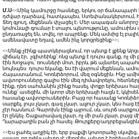
Մ․Ս
<<Մինչ կամուրջը հասնելը, երկու օր ճանապարհ ե
դժվար դարձավ, հատկապես, Ստեփանակերտում, հարյ
Տեղ գյուղ, մեքենան փչացել է։ Մեր ապագան անորոշ 
կոմունալի գումար է տալու պետությունը, ամուսինս փ
ընդառաջել են, տվել, որ ապրենք։ Մեկ ամսից էլ բալի
ամենավատը եղավ, ամեն ինչ կորցրեցինք>>։
<<Մենք չէինք պատկերացնում, որ պետք է լքենք Արց
վիճակ էր, չգիտեինք՝ ոնց պետք է դուրս գանք, ոչ մ
էին Խոջալու՝ ռուսների մոտ, իբրև թե այնտեղ ապահո
նույնպես դուրս եկանք, ես էի վարում մեքենան, ամու
Հայաստանում, Կոռնիձորում, մեզ օգնեցին։ Ինը ամիս
ավտոբուսները գալիս էին մեզ դիմավորելու, հետները
էինք, դեռ սահմանին չէինք հասել, փոքր երեխաս հաց
ունեք՝ ասեցին, մի կտոր մեր երեխայի հացն է, կկիսե
հասանք ավտոբուսներին։ Բայց որ հասանք Կոռնիձոր
սարքել, լույս չկար, գազ չկար, ալյուր չկար, կես հա
չէր հասնում։ Գարոխն էինք այրում, սև սուրճ սարքում,
էր ընկել։ Շաքարավազ չկար, ոչ մի բան չկար, բայց մ
Ղարաբաղին բան չի հասել։ Թուրքերը/ադրբեջանցիներ
<<Ես ջահել աղջիկ էի, երբ բաքվի կոտորածը սկսվեց,
ասաց, որ ոչինչ պետք չէ վերցնել, պետք է երեխաներ