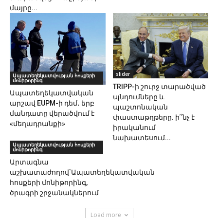
մայրը...
slider
Ապատեղեկատվության հոսքերի
մոնիթորինգ
TRIPP-ի շուրջ տարածված
Ապատեղեկատվական
պնդումները և
արշավ EUPM-ի դեմ․ երբ
պաշտոնական
մանդատը վերածվում է
փաստաթղթերը. ի՞նչ է
«մեղադրանքի»
իրականում
նախատեսում...
Ապատեղեկատվության հոսքերի
մոնիթորինգ
Արտագնա
աշխատաժողով`Ապատեղեկատվական
հոսքերի մոնիթորինգ,
ծրագրի շրջանակներում
Load more