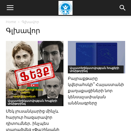
Home
Գլխավոր
Գլխավոր
Ապատեղեկատվության հոսքերի
մոնիթորինգ
Բայրաքթարը
կվերահսկի՞ Հայաստանի
քաղաքացիների նոր
կենսաչափական
Ապատեղեկատվության հոսքերի
անձնագրերը
մոնիթորինգ
Մեկ լուսանկարից մինչև
հարյուր հազարավոր
դիտումներ․ ինչպես
տարածվեց «Փաշինյանի