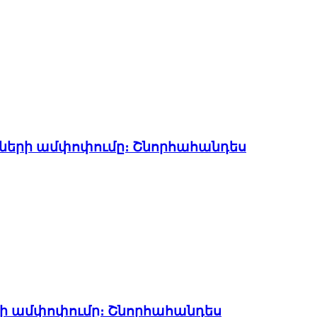
ների ամփոփումը։ Շնորհահանդես
րի ամփոփումը։ Շնորհահանդես