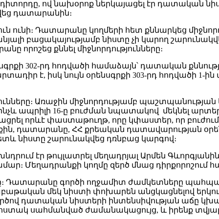
դիտորդը, ով նախօրոք ներկայացել էր դատական նի
ցվեց դատարանին։
յուն ունի։ Դատարանը կողմերի հետ քննարկեց միջնո
նյալի բացակայությամբ նիստը չի կարող շարունակ
անը որոշեց քննել միջնորդությունները։
նսգրքի 302-րդ հոդվածի համաձայն՝ դատական քննու
ադիր է, իսկ նույն օրենսգրքի 303-րդ հոդվածի 1-ի
ւնները։ Առաջին միջնորդությամբ պաշտպանության կ
մինչև ապրիլի 16-ը բուժման նպատակով մեկնել արտե
յացրել որևէ փաստաթուղթ, որը կփաստեր, որ բուժու
քին, դատարանը, ՀՀ քրեական դատավարության օրենսգ
հետև նիստը շարունակվեց դռնբաց կարգով։
դրում էր թույլատրել մեղադրյալ Արմեն Գևորգյանին 
մար։ Մեղադրանքի կողմը զերծ մնաց դիրքորոշում հա
րը։ Դատարանը գործի ողջամիտ ժամկետները պահպ
 շաբաթական մեկ նիստի փոխարեն անցկացնելով երկ
ործով դատական նիստերի ինտենսիվության աճը կ
 հստակ սահմանված ժամանակացույց, և իրենք տվյ