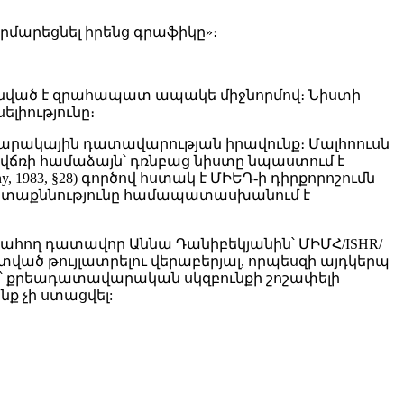
մարեցնել իրենց գրաֆիկը»։
անված է զրահապատ ապակե միջնորմով։ Նիստի
ելիությունը։
ապարակային դատավարության իրավունք։ Մալհոուսն
ային վճռի համաձայն՝ դռնբաց նիստը նպաստում է
1983, §28) գործով հստակ է ՄԻԵԴ-ի դիրքորոշումն
ք դատաքննությունը համապատասխանում է
ագահող դատավոր Աննա Դանիբեկյանին՝ ՄԻՄՀ/ISHR/
ծ թույլատրելու վերաբերյալ, որպեսզի այդկերպ
ն՝ քրեադատավարական սկզբունքի շոշափելի
 չի ստացվել: