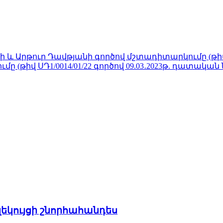
և Արթուր Դավթյանի գործով մշտադիտարկումը (թիվ ԵԴ
(թիվ ՍԴ1/0014/01/22 գործով 09.03․2023թ. դատական
եկույցի շնորհահանդես