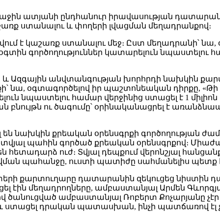
առաջին ատյանի ընդհանուր իրավասության դատար
շառք ստանալու և փողերի լվացման մեղադրանքով։
ւմ է կաշառք ստանալու մեջ։ Ըստ մեղադրանի՝ նա, 
գտին գործողություններ կատարելուն նպաստելու համ
Ազգային անվտանգության խորհրդի նախկին քարտո
ի՝ նա, օգտագործելով իր պաշտոնեական դիրքը, «Թի 
ուն նպաստելու համար վերջինից ստացել է 1 միլիոն
կան բնույթն ու ծագումը՝ օրինականացրել է առան
լ են նախկին քրեական օրենսգրքի գործողության ժա
ի տվյալ պահին գործած քրեական օրենսգրքով։ Միաժա
են հետադարձ ուժ։ Տվյալ դեպքում վերոնշյալ հան
ավման պահանջը, ուստի պատիժը սահմանելիս պետք է
տերի քարտուղարը դատարանին զեկուցեց նիստին 
ցել էին մեղադրողները, ամբաստանյալ Արմեն Գևոր
վ ծանուցված ամբաստանյալ Ռոբերտ Քոչարյանը չէր
լ և ստացել դրական պատասխան, ինչի պատճառով էլ չ