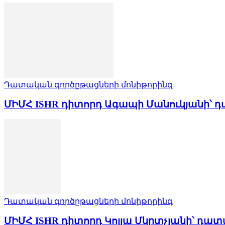
Դատական գործըթացների մոնիթորինգ
ՄԻՄՀ ISHR դիտորդ Ագապի Մանուկյանի՝
Դատական գործըթացների մոնիթորինգ
ՄԻՄՀ ISHR դիտորդ Կոլյա Մկրտչյանի՝ դ