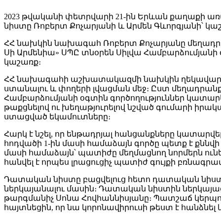
2023 թվականի փետրվարի 21-ին Երևան քաղաքի 
նիստը Ռոբերտ Քոչարյանի և Արմեն Գևորգյանի՝ կա
ՀՀ նախկին նախագահ Ռոբերտ Քոչարյանը մեղադրվո
Սի Արմենիա» ՍՊԸ տնօրեն Սիլվա Համբարձումյանի օ
կաշառք։
ՀՀ նախագահի աշխատակազմի նախկին ղեկավար և 
ստանալու և փողերի լվացման մեջ։ Ըստ մեղադրանք
Համբարձումյանի օգտին գործողություններ կատարել
թաքցնելով ու խեղաթյուրելով նշված գումարի իրա
ստացված եկամուտները։
Հարկ է նշել, որ ենթադրյալ հանցանքները կատարվե
հոդվածի 1-ին մասի համաձայն գործը պետք է քննվ
մասի համաձայն՝ պատիժը մեղմացնող նորմերն ուն
հանվել է որպես լրացուցիչ պատիժ գույքի բռնագր
Դատական նիստը բացվելուց հետո դատական նիս
ներկայանալու մասին։ Դատական նիստին ներկայա
թարգմանիչ Սոնա Հովհաննիսյանը։ Պատշաճ կերպո
հայտնեցին, որ նա կորոնավիրուսի թեստ է հանձնե