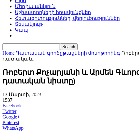
Բլոգ
Մեդիա անկյուն
Աշխատողների իրավունքներ
Հետազոտություններ, վերլուծություններ
Տեսանյութ
Կապ
Home
Դատական գործըթացների մոնիթորինգ
Ռոբերտ
դատական...
Ռոբերտ Քոչարյանի և Արմեն Գևորգյա
դատական նիստը)
13 Մարտի, 2023
1537
Facebook
Twitter
Google+
Pinterest
WhatsApp