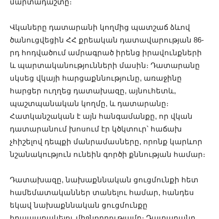
մարտադաշտը։
Վկաները դատարանի կողմից պատշաճ ձևով
ծանուցվեցին ՀՀ քրեական դատավարության 86-
րդ հոդվածում ամրագրած իրենց իրավունքների
և պարտականությունների մասին։ Դատարանը
սկսեց վկայի հարցաքննությունը, առաջինը
հարցեր ուղղեց դատախազը, այնուհետև,
պաշտպանական կողմը, և դատարանը։
Հատկանշական է այն հանգամանքը, որ վկան
դատարանում խոսում էր կծկտուր՝ հաճախ
չհիշելով դեպքի մանրամասները, որոնք կարևոր
նշանակություն ունեին գործի քննության համար։
Դատախազը, նախաքննական ցուցմունքի հետ
համեմատականներ տանելու համար, հանդես
եկավ նախաքննական ցուցմունքը
հրապարակելու միջնորդությամբ։ Դատարանը