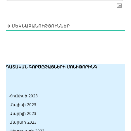
0
ՄԵԿՆԱԲԱՆՈՒԹՅՈՒՆՆԵՐ
ԴԱՏԱԿԱՆ ԳՈՐԾԸԹԱՑՆԵՐԻ ՄՈՆԻԹՈՐԻՆԳ
Հունիսի 2023
Մայիսի 2023
Ապրիլի 2023
Մարտի 2023
Փետրվարի 2023