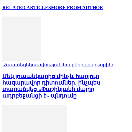
RELATED ARTICLES
MORE FROM AUTHOR
Ապատեղեկատվության հոսքերի մոնիթորինգ
Մեկ լուսանկարից մինչև հարյուր
հազարավոր դիտումներ․ ինչպես
տարածվեց «Փաշինյանի մայրը
ադրբեջանցի է» պնդումը