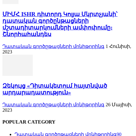
ՄԻՄՀ ISHR դիտորդ Կոլյա Մկրտչյանի՝
դատական գործընթացների
մշտադիտարկումների ամփոփումը։
Շնորհահանդես
Դատական գործըթացների մոնիթորինգ
1 Հունիսի,
2023
Զեկույց «Դիտակետում հայտնված
արդարադատություն»
Դատական գործըթացների մոնիթորինգ
26 Մայիսի,
2023
POPULAR CATEGORY
Դատական գործըթացների մոնիթորինգ
90