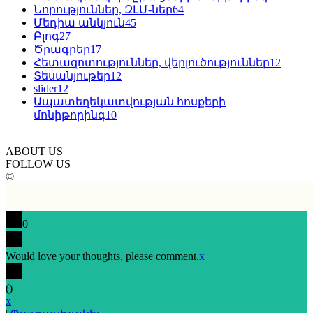
Նորություններ, ԶԼՄ-ներ
64
Մեդիա անկյուն
45
Բլոգ
27
Ծրագրեր
17
Հետազոտություններ, վերլուծություններ
12
Տեսանյութեր
12
slider
12
Ապատեղեկատվության հոսքերի
մոնիթորինգ
10
ABOUT US
FOLLOW US
©
0
Would love your thoughts, please comment.
x
(
)
x