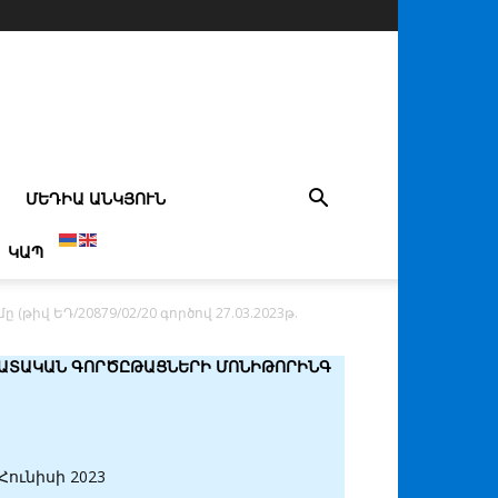
ՄԵԴԻԱ ԱՆԿՅՈՒՆ
ԿԱՊ
վ ԵԴ/20879/02/20 գործով 27.03.2023թ.
ԱՏԱԿԱՆ ԳՈՐԾԸԹԱՑՆԵՐԻ ՄՈՆԻԹՈՐԻՆԳ
Հունիսի 2023