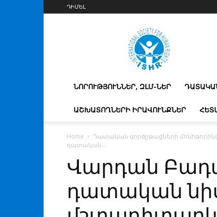
ԴԻՄԵԼ
IshrArmenia
ՆՈՐՈՒԹՅՈՒՆՆԵՐ, ԶԼՄ-ՆԵՐ
ԴԱՏԱԿԱ
ԱՇԽԱՏՈՂՆԵՐԻ ԻՐԱՎՈՒՆՔՆԵՐ
ՀԵՏ
Home
Դատական գործըթացների մոնիթորին
դատական...
Վարդան Բադա
դատական նի
մշտադիտարկո