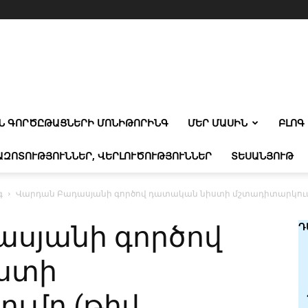
Ն ԳՈՐԾԸԹԱՑՆԵՐԻ ՄՈՆԻԹՈՐԻՆԳ
ՄԵՐ ՄԱՍԻՆ
ԲԼՈԳ
ԱԶՈՏՈՒԹՅՈՒՆՆԵՐ, ՎԵՐԼՈՒԾՈՒԹՅՈՒՆՆԵՐ
ՏԵՍԱՆՅՈՒԹ
գ
Վարդան Բադասյանի գործով դատական նիստի մշտադիտարկումը (թի
սյանի գործով
Դ
ստի
ւմը (թիվ