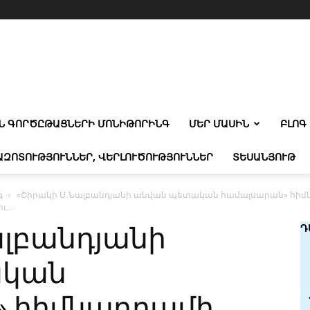
Ն ԳՈՐԾԸԹԱՑՆԵՐԻ ՄՈՆԻԹՈՐԻՆԳ
ՄԵՐ ՄԱՍԻՆ
ԲԼՈԳ
ԱԶՈՏՈՒԹՅՈՒՆՆԵՐ, ՎԵՐԼՈՒԾՈՒԹՅՈՒՆՆԵՐ
ՏԵՍԱՆՅՈՒԹ
գ
«Շիրակի Մ.Նալբանդյանի անվան պետական համալսարան» հիմ
...
ալբանդյանի
Դ
ական
 հիմնադրամի