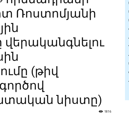
իտ Ռոստոմյանի
յին
ը վերականգնելու
սին
ւմը (թիվ
 գործով
 դատական նիստը)
1816