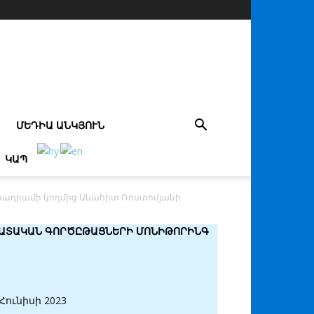
ՄԵԴԻԱ ԱՆԿՅՈՒՆ
ԿԱՊ
նադրամի կողմից Անահիտ Ռոստոմյանի
ԱՏԱԿԱՆ ԳՈՐԾԸԹԱՑՆԵՐԻ ՄՈՆԻԹՈՐԻՆԳ
Հունիսի 2023