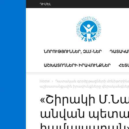
ԴԻՄԵԼ
IshrArmenia
ՆՈՐՈՒԹՅՈՒՆՆԵՐ, ԶԼՄ-ՆԵՐ
ԴԱՏԱԿԱ
ԱՇԽԱՏՈՂՆԵՐԻ ԻՐԱՎՈՒՆՔՆԵՐ
ՀԵՏ
Home
Դատական գործըթացների մոնիթորին
աշխատանքային իրավունքները վերականգնելու
«Շիրակի Մ.Ն
անվան պետ
համալսարան»