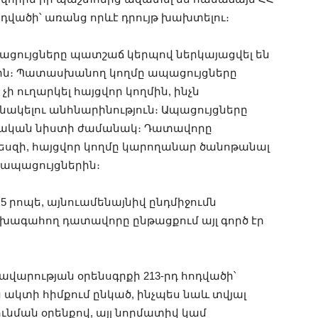
դվածի՝ առանց որևէ դրույթ խախտելու։
պացույցները պատշաճ կերպով ներկայացվել են
ն։ Պատասխանող կողմը ապացույցները
ի ուղարկել հայցվոր կողմին, ինչն
կելու անհնարինություն։ Ապացույցները
տական նիստի ժամանակ։ Դատավորը
պեսզի, հայցվոր կողմը կարողանար ծանոթանալ
ապացույցներին։
5 րոպե, այնուամենայնիվ ընդմիջումն
ախագահող դատավորը ընթացքում այլ գործ էր
արության օրենսգրքի 213-րդ հոդվածի՝
կտի հիմքում ընկած, ինչպես նաև տվյալ
ման օրենքով, այլ նորմատիվ կամ