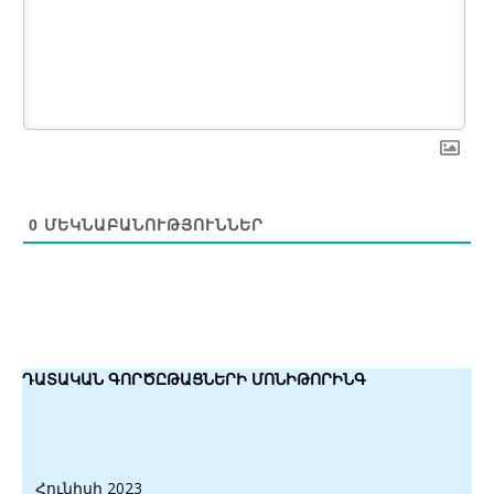
0
ՄԵԿՆԱԲԱՆՈՒԹՅՈՒՆՆԵՐ
ԴԱՏԱԿԱՆ ԳՈՐԾԸԹԱՑՆԵՐԻ ՄՈՆԻԹՈՐԻՆԳ
Հունիսի 2023