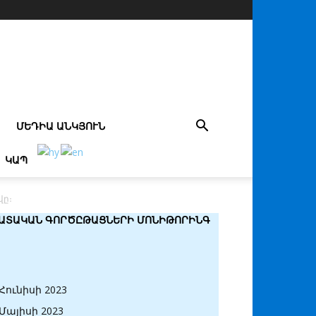
ՄԵԴԻԱ ԱՆԿՅՈՒՆ
ԿԱՊ
վը։
ԱՏԱԿԱՆ ԳՈՐԾԸԹԱՑՆԵՐԻ ՄՈՆԻԹՈՐԻՆԳ
Հունիսի 2023
Մայիսի 2023