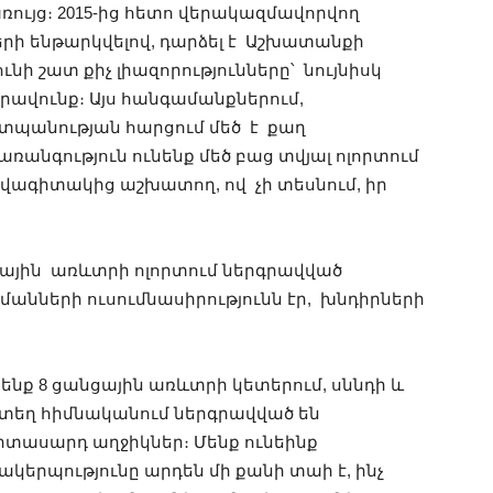
ույց։ 2015-ից հետո վերակազմավորվող
երի ենթարկվելով, դարձել է Աշխատանքի
նի շատ քիչ լիազորությունները՝ նույնիսկ
իրավունք։ Այս հանգամանքներում,
պանության հարցում մեծ է քաղ
ռանգություն ունենք մեծ բաց տվյալ ոլորտում
րավագիտակից աշխատող, ով չի տեսնում, իր
ային առևտրի ոլորտում ներգրավված
նների ուսումնասիրությունն էր, խնդիրների
 ենք 8 ցանցային առևտրի կետերում, սննդի և
րտեղ հիմնականում ներգրավված են
տասարդ աղջիկներ։ Մենք ունեինք
կերպությունը արդեն մի քանի տաի է, ինչ