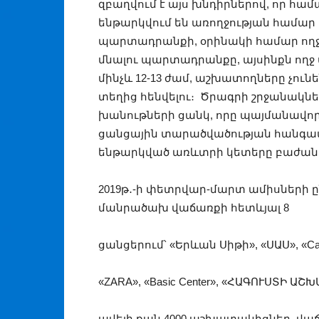
զբաղվում է այս խնդիրներով, որ հա
ենթարկվում են առողջության համա
պարտադրանքի, օրինակի համար ող
մնալու պարտադրանքը, այսինքն ողջ
մինչև 12-13 ժամ, աշխատողները չունեն
տեղից հենվելու։ Ծրագրի շրջանակն
խանութների ցանկ, որը պայմանավորվ
ցանցային տարածվածության հանգամա
ենթարկված առևտրի կետերը բաժանված
2019թ․-ի փետրվար-մարտ ամիսների ը
մանրածախ վաճառքի հետևյալ 8
ցանցերում՝ «Երևան Սիթի», «ՍԱՍ», «Car
«ZARA», «Basic Center», «ՀԱԳՈՒՍՏԻ Ա
ավելի քան 4000 աշխատակիցներ, վ