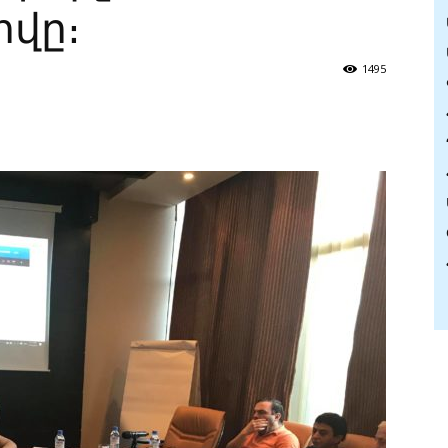
վը։
1495