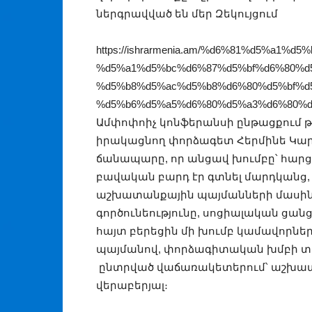
ներգրավված են մեր Զեկույցում
https://ishrarmenia.am/%d6%81%d5%a1%
%d5%a1%d5%bc%d6%87%d5%bf%d6%80%d
%d5%b8%d5%ac%d5%b8%d6%80%d5%bf%d
%d5%b6%d5%a5%d6%80%d5%a3%d6%80%d
Ամփոփոիչ կոնֆերանսի ընթացքում թ
իրակացնող փորձագետ Հերմինե Կար
ճանապարը, որ անցավ խումբը՝ հարց
բավական բարդ էր գտնել մարդկանց,
աշխատանքային պայմանների մասին
գործունեությունը, սոցիալական ցանց
հայտ բերեցին մի խումբ կամավորնե
պայմանով, փորձագիտական խմբի տ
ընտրված վաճառակետերում՝ աշխա
վերաբերյալ։