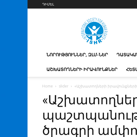
ԴԻՄԵԼ
IshrArmenia
ՆՈՐՈՒԹՅՈՒՆՆԵՐ, ԶԼՄ-ՆԵՐ
ԴԱՏԱԿԱ
ԱՇԽԱՏՈՂՆԵՐԻ ԻՐԱՎՈՒՆՔՆԵՐ
ՀԵՏ
Home
slider
«Աշխատողների իրավունքների
«Աշխատողներ
պաշտպանությ
ծրագրի ամփո