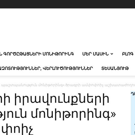
Ն ԳՈՐԾԸԹԱՑՆԵՐԻ ՄՈՆԻԹՈՐԻՆԳ
ՄԵՐ ՄԱՍԻՆ
ԲԼՈԳ
ԱԶՈՏՈՒԹՅՈՒՆՆԵՐ, ՎԵՐԼՈՒԾՈՒԹՅՈՒՆՆԵՐ
ՏԵՍԱՆՅՈՒԹ
 պաշտպանություն մոնիթորինգ» ծրագրի ամփոփոիչ աշխատաժողո
ի իրավունքների
Դ
ուն մոնիթորինգ»
փոիչ