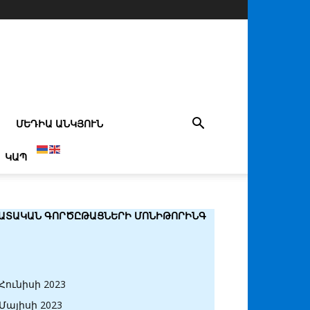
ՄԵԴԻԱ ԱՆԿՅՈՒՆ
ԿԱՊ
ԱՏԱԿԱՆ ԳՈՐԾԸԹԱՑՆԵՐԻ ՄՈՆԻԹՈՐԻՆԳ
Հունիսի 2023
Մայիսի 2023