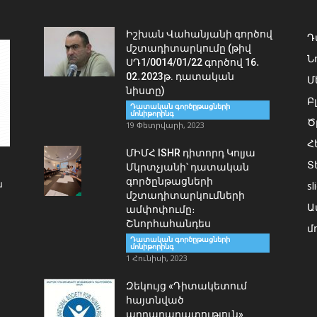
Իշխան Վահանյանի գործով
Դ
մշտադիտարկումը (թիվ
Ն
ՍԴ1/0014/01/22 գործով 16․
02․2023թ. դատական
Մ
նիստը)
Բ
Դատական գործըթացների
մոնիթորինգ
Ծ
19 Փետրվարի, 2023
Հ
ՄԻՄՀ ISHR դիտորդ Կոլյա
Տ
Մկրտչյանի՝ դատական
գործընթացների
ն
sl
մշտադիտարկումների
Ա
ամփոփումը։
Շնորհահանդես
մ
Դատական գործըթացների
մոնիթորինգ
1 Հունիսի, 2023
Զեկույց «Դիտակետում
հայտնված
արդարադատություն»