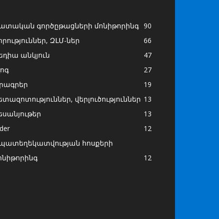
ատական գործըթացների մոնիթորինգ
90
որություններ, ԶԼՄ-ներ
66
եդիա անկյուն
47
լոգ
27
րագրեր
19
ետազոտություններ, վերլուծություններ
13
եսանյութեր
13
ider
12
պատեղեկատվության հոսքերի
ոնիթորինգ
12