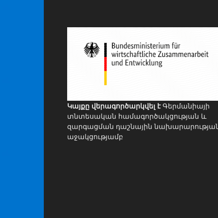
Կայքը վերագործարկվել է
Գերմանիայի
տնտեսական համագործակցության և
զարգացման դաշնային նախարարությա
աջակցությամբ