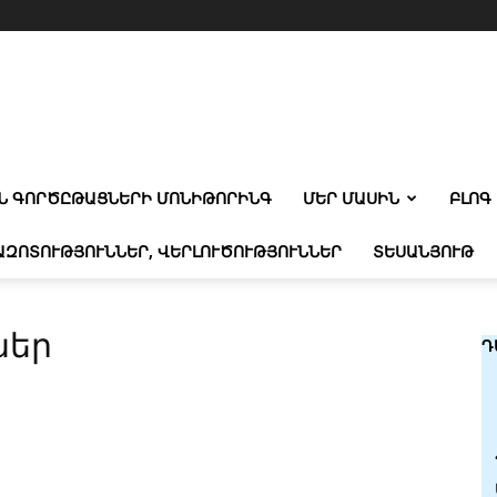
Ն ԳՈՐԾԸԹԱՑՆԵՐԻ ՄՈՆԻԹՈՐԻՆԳ
ՄԵՐ ՄԱՍԻՆ
ԲԼՈԳ
ԱԶՈՏՈՒԹՅՈՒՆՆԵՐ, ՎԵՐԼՈՒԾՈՒԹՅՈՒՆՆԵՐ
ՏԵՍԱՆՅՈՒԹ
ներ
Դ