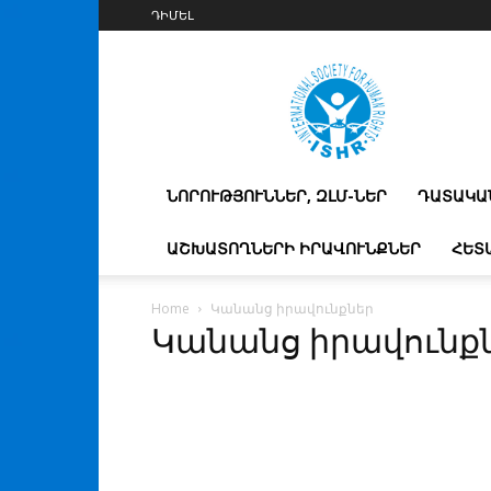
ԴԻՄԵԼ
IshrArmenia
ՆՈՐՈՒԹՅՈՒՆՆԵՐ, ԶԼՄ-ՆԵՐ
ԴԱՏԱԿԱ
ԱՇԽԱՏՈՂՆԵՐԻ ԻՐԱՎՈՒՆՔՆԵՐ
ՀԵՏ
Home
Կանանց իրավունքներ
Կանանց իրավունք