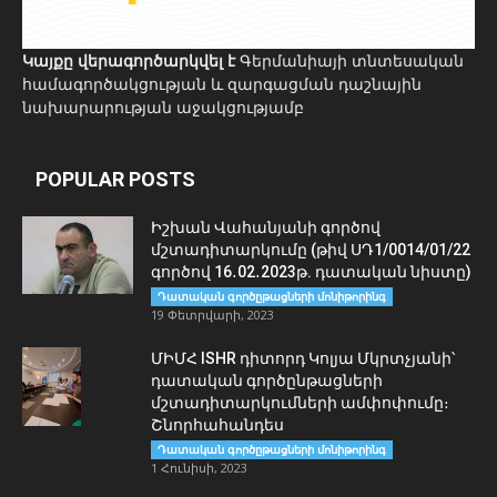
Կայքը վերագործարկվել է
Գերմանիայի տնտեսական
համագործակցության և զարգացման դաշնային
նախարարության աջակցությամբ
POPULAR POSTS
Իշխան Վահանյանի գործով
մշտադիտարկումը (թիվ ՍԴ1/0014/01/22
գործով 16․02․2023թ. դատական նիստը)
Դատական գործըթացների մոնիթորինգ
19 Փետրվարի, 2023
ՄԻՄՀ ISHR դիտորդ Կոլյա Մկրտչյանի՝
դատական գործընթացների
մշտադիտարկումների ամփոփումը։
Շնորհահանդես
Դատական գործըթացների մոնիթորինգ
1 Հունիսի, 2023