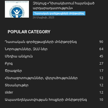
Զեկույց «Դիտակետում հայտնված
արդարադատություն»
Դատական գործըթացների մոնիթորինգ
26 Մայիսի, 2023
POPULAR CATEGORY
Դատական գործըթացների մոնիթորինգ
90
Նորություններ, ԶԼՄ-ներ
64
Մեդիա անկյուն
45
Բլոգ
27
Ծրագրեր
17
Հետազոտություններ, վերլուծություններ
12
Տեսանյութեր
12
slider
12
Ապատեղեկատվության հոսքերի մոնիթորինգ
10